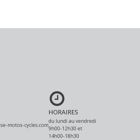
HORAIRES
du lundi au vendredi
se-motos-cycles.com
9h00-12h30 et
14h00-18h30