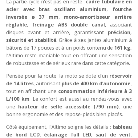
La partie-cycle n’est pas en reste :
cadre tubulaire en
acier avec bras oscillant aluminium
,
fourche
inversée ø 37 mm
,
mono-amortisseur arrière
réglable
,
freinage ABS double canal
, associant
disques avant et arrière, garantissant
précision,
sécurité et stabilité
. Grâce à ses jantes aluminium à
bâtons de 17 pouces et à un poids contenu de
161 kg,
l’Altimo reste maniable tout en offrant une sensation
de robustesse et de sérieux rare dans cette catégorie.
Pensée pour la route, la moto se dote d’un
réservoir
de 14 litres
, autorisant
plus de 400 km d
’
autonomie
,
tout en affichant une
consommation inférieure à 3
L/100 km
. Le confort est aussi au rendez-vous avec
une
hauteur de selle accessible (790 mm)
, une
bonne ergonomie et des repose-pieds bien placés.
Côté équipement, l’Altimo soigne les détails :
tableau
de bord LCD
,
éclairage full LED
,
saut de vent
,