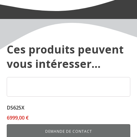
Ces produits peuvent
vous intéresser...
Ce
produit
a
plusieurs
DS625X
variations.
6999,00
€
Les
options
DEMANDE DE CONTACT
peuvent