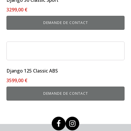
Django 50 Classic Sport
3299,00
€
DEMANDE DE CONTACT
Ce
produit
a
plusieurs
Django 125 Classic ABS
variations.
3599,00
€
Les
options
DEMANDE DE CONTACT
peuvent
être
choisies
sur
la