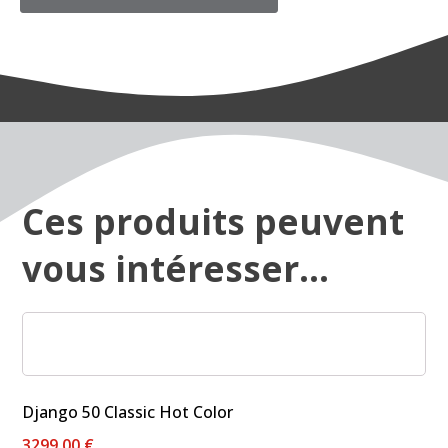
Ces produits peuvent
vous intéresser...
Ce
produit
a
plusieurs
Django 50 Classic Hot Color
variations.
3299,00
€