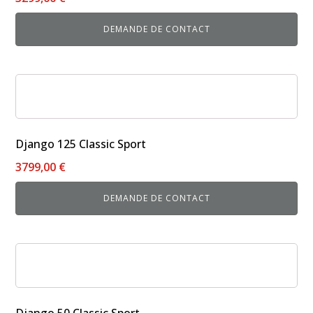
Les
options
DEMANDE DE CONTACT
peuvent
être
choisies
sur
la
page
du
Django 125 Classic Sport
produit
3799,00
€
DEMANDE DE CONTACT