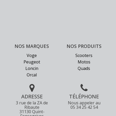
page
du
produit
NOS MARQUES
NOS PRODUITS
Voge
Scooters
Peugeot
Motos
Loncin
Quads
Orcal
ADRESSE
TÉLÉPHONE
3 rue de la ZA de
Nous appeler au
Ribaute
05 34 25 42 54
31130 Quint-