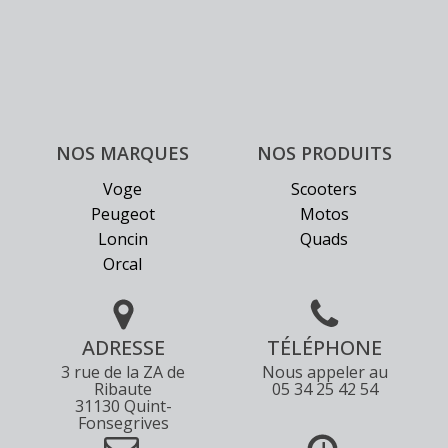
du
produit
NOS MARQUES
NOS PRODUITS
Voge
Scooters
Peugeot
Motos
Loncin
Quads
Orcal
ADRESSE
TÉLÉPHONE
3 rue de la ZA de
Nous appeler au
Ribaute
05 34 25 42 54
31130 Quint-
Fonsegrives