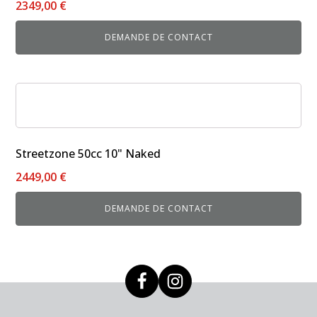
2349,00
€
Les
options
DEMANDE DE CONTACT
peuvent
être
choisies
Ce
sur
produit
la
a
page
plusieurs
du
Streetzone 50cc 10" Naked
variations.
produit
2449,00
€
Les
options
DEMANDE DE CONTACT
peuvent
être
choisies
sur
la
page