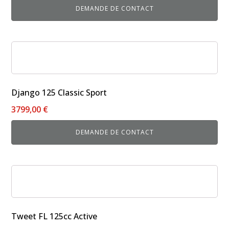
DEMANDE DE CONTACT
Django 125 Classic Sport
3799,00
€
DEMANDE DE CONTACT
Ce
produit
a
plusieurs
Tweet FL 125cc Active
variations.